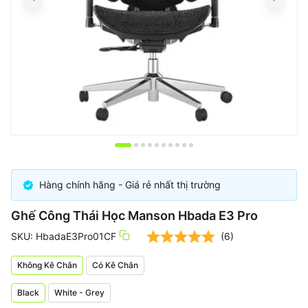
Item
1
of
Hàng chính hãng - Giá rẻ nhất thị trường
10
Ghế Công Thái Học Manson Hbada E3 Pro
SKU: HbadaE3Pro01CF
(6)
Không Kê Chân
Có Kê Chân
Black
White - Grey