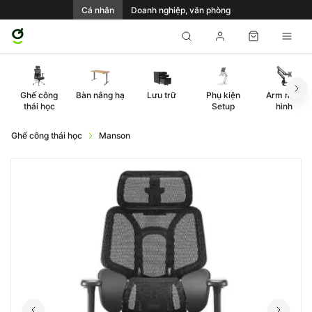
Cá nhân
Doanh nghiệp, văn phòng
Ghế công
Bàn nâng hạ
Lưu trữ
Phụ kiện
Arm màn
thái học
Setup
hình
Ghế công thái học
Manson