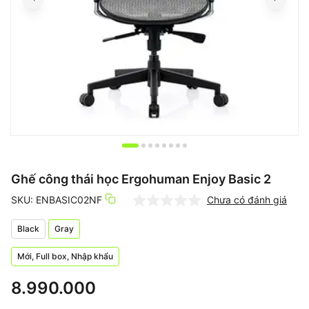
Item
1
of
Ghế công thái học Ergohuman Enjoy Basic 2
8
SKU: ENBASIC02NF
Chưa có đánh giá
Black
Gray
Mới, Full box, Nhập khẩu
8.990.000