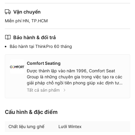
Vận chuyển
Miễn phí HN, TP.HCM
Bảo hành & đổi trả
Bảo hành tại ThinkPro 60 tháng
Comfort Seating
Được thành lập vào năm 1996, Comfort Seat
Group là những chuyên gia trong việc tạo ra các
giải pháp chỗ ngồi tiên phong giúp xác định tư
thế lành mạnh tại nơi làm việc. Giới thiệu một loạt
Tất cả sản phẩm
ghế văn phòng tiện dụng cao cấp, bộ sưu tập
của chúng tôi bao gồm ghế văn phòng
Ergohuman nổi tiếng toàn cầu.
Cấu hình & đặc điểm
Chất liệu lưng ghế
Lưới Wintex