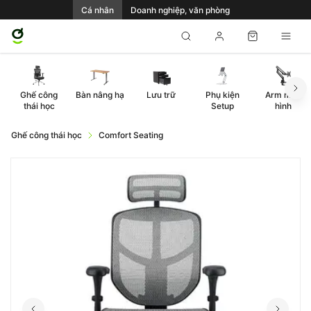
Cá nhân
Doanh nghiệp, văn phòng
Ghế công
Bàn nâng hạ
Lưu trữ
Phụ kiện
Arm màn
thái học
Setup
hình
Ghế công thái học
Comfort Seating