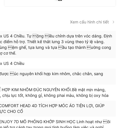
Xem cấu hình chi tiết
x US 4 Chiều. Tự ộng iều chỉnh dựa trên vóc dáng. Định
ác điểm hỗ trợ. Thiết kế thắt lưng 3 vùng theo tỷ lệ vàng.
cùng ệm ghế, tựa lưng và tựa ầu tạo thành ường cong
rợ cơ thể.
ex US 4 Chiều
được úc nguyên khối hợp kim nhôm, chắc chắn, sang
 HỢP KIM NHÔM ĐÚC NGUYÊN KHỐI.Bề mặt mịn màng,
 chịu lực tốt, không gỉ, không phai màu, không bị oxy hóa
COMFORT HEAD 4D TÍCH HỢP MÓC ÁO TIỆN LỢI, GIÚP
LỰC CHO CỔ
 ENJOY 7D MÔ PHỎNG KHỚP SINH HỌC Linh hoạt như ôi
n Hỗ trợ cánh tay trong mọi tình huống làm việc và nghỉ