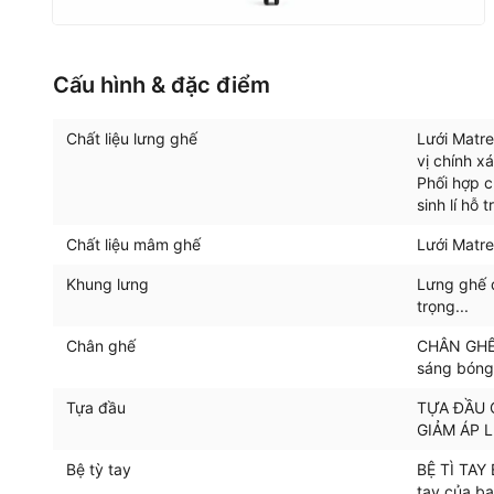
Cấu hình & đặc điểm
Chất liệu lưng ghế
Lưới Matre
vị chính x
Phối hợp 
sinh lí hỗ t
Chất liệu mâm ghế
Lưới Matr
Khung lưng
Lưng ghế 
trọng...
Chân ghế
CHÂN GHẾ
sáng bóng,
Tựa đầu
TỰA ĐẦU 
GIẢM ÁP 
Bệ tỳ tay
BỆ TÌ TAY
tay của bạ