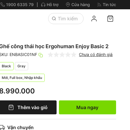
1900 6335 79
Hỗ trợ
Cửa hàng
Tin tức
Ghế công thái học Ergohuman Enjoy Basic 2
SKU: ENBASIC01NF
Chưa có đánh giá
Black
Gray
Mới, Full box, Nhập khẩu
8.990.000
Thêm vào giỏ
Mua ngay
Vận chuyển