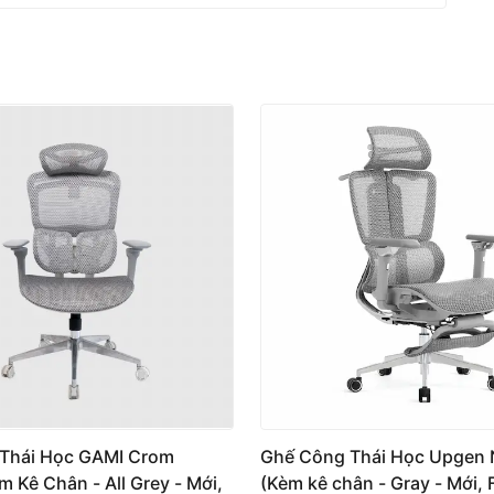
Thái Học GAMI Crom
Ghế Công Thái Học Upgen
 Kê Chân - All Grey - Mới,
(Kèm kê chân - Gray - Mới, F