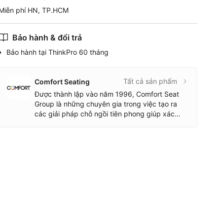
Miễn phí HN, TP.HCM
Bảo hành & đổi trả
Bảo hành tại ThinkPro 60 tháng
Tất cả sản phẩm
Comfort Seating
Được thành lập vào năm 1996, Comfort Seat
Group là những chuyên gia trong việc tạo ra
các giải pháp chỗ ngồi tiên phong giúp xác
định tư thế lành mạnh tại nơi làm việc. Giới thiệu
một loạt ghế văn phòng tiện dụng cao cấp, bộ
sưu tập của chúng tôi bao gồm ghế văn phòng
Ergohuman nổi tiếng toàn cầu.