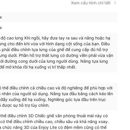
Xem cấu hình chi tiết
x
x
 độ cao lưng Khi ngồi, hãy đưa tay ra sau và nâng hoặc hạ
ưng cho đến khi vừa với hình dạng cột sống của bạn. Điều
là phải điều chỉnh tựa lưng của ghế để cung cấp đủ hỗ trợ
ưng dưới. Phần hỗ trợ thắt lưng có đường viền phải vừa vặn
với đường cong dưới của lưng người dùng. Nâng tựa lưng
 để mở khóa rồi hạ xuống vị trí thấp nhất.
 thể điều chỉnh cả chiều cao và độ nghiêng để phù hợp với
á nhân của người sử dụng. Nâng tựa đầu bằng cách kéo lên
 đẩy xuống để hạ xuống. Nghiêng góc tựa đầu trên trục
 được sự hỗ trợ tùy chỉnh.
 thể điều chỉnh 3D Chiếc ghế văn phòng thoải mái này có
 có thể điều chỉnh chiều cao, chiều sâu và khả năng xoay.
a chức năng 3D của Enjoy Lite có đệm mềm cũng có thể