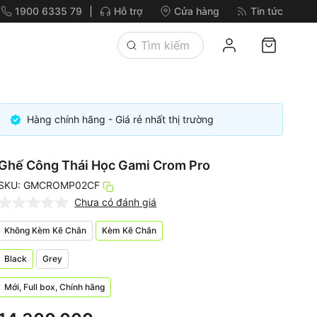
1900 6335 79
Hỗ trợ
Cửa hàng
Tin tức
Hàng chính hãng - Giá rẻ nhất thị trường
Ghế Công Thái Học Gami Crom Pro
SKU: GMCROMP02CF
Chưa có đánh giá
Không Kèm Kê Chân
Kèm Kê Chân
Black
Grey
Mới, Full box, Chính hãng