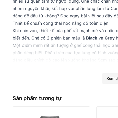
nhiều sự quan tâm từ người dùng. Ghế chắc chắn n
nhôm nguyên khối, kết hợp với phần lưng làm từ Car
đáng để đầu từ không? Đọc ngay bài viết sau đây để 
Thiết kế chuẩn công thái học nâng đỡ toàn diện
Khi nhìn vào, thiết kế của ghế rất mạnh mẽ và chắc
biết đến. Ghế có 2 phiên bản màu là
Black
và
Grey
h
Một điểm mình rất ấn tượng ở ghế công thái học Gam
phần riêng biệt. Phần trên của tựa lưng có hình vuô
dàng điều chỉnh độ cao lên xuống khoảng
5cm
sao c
Phần dưới của tựa lưng lại được thiết kế thành hai
2D
. Mình thấy rất tiện lợi vì cặp cánh này được hỗ t
Xem t
vùng eo và thắt lưng một cách thoải mái nhất.
Sản phẩm tương tự
Ghế công thái học Gami Crom Pro có kiểu dáng sang trọng, t
Chất liệu bền bỉ vượt trội
Khung lưng ghế công thái học Gami Crom Pro làm t