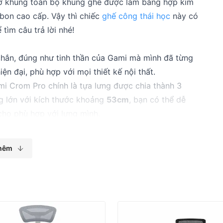
hờ khung toàn bộ khung ghế được làm bằng hợp kim
bon cao cấp. Vậy thì chiếc
ghế công thái học
này có
tìm câu trả lời nhé!
 chắn, đúng như tinh thần của Gami mà mình đã từng
iện đại, phù hợp với mọi thiết kế nội thất.
i Crom Pro chính là tựa lưng được chia thành 3
ng lớn với kích thước khoảng
53cm
, bạn có thể dễ
ho phù hợp với lưng mình.
 cánh bướm, theo công nghệ mà Gami gọi là
Butterfit
rợ bởi 4 lò xo có thể điều chỉnh nhiều nấc, giúp ôm sát
hêm
hiết kế chuẩn công thái học
ừ
hợp kim nhôm nguyên khối
, bền chắc và sang