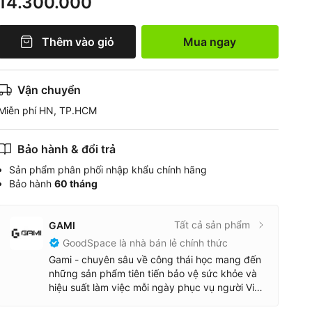
14.300.000
Thêm vào giỏ
Mua ngay
Vận chuyển
Miễn phí HN, TP.HCM
Bảo hành & đổi trả
Sản phẩm phân phối nhập khẩu chính hãng
Bảo hành
60 tháng
Tất cả sản phẩm
GAMI
GoodSpace là nhà bán lẻ chính thức
Gami - chuyên sâu về công thái học mang đến
những sản phẩm tiên tiến bảo vệ sức khỏe và
hiệu suất làm việc mỗi ngày phục vụ người Việt
Với sự kiên nhẫn và cam kết về chất lượng,