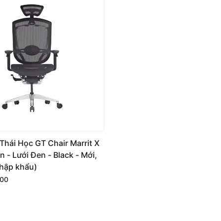
h linh hoạt nhiều hướng
ện lợi với chiều ngang 11.5cm và dài 30cm, cho cảm
 hạ kê tay lên xuống đến 7cm, trượt tới lùi theo nhu
nh năng độc đáo mà không phải mẫu ghế nào cũng có.
lưng, kê tay cũng di chuyển đồng bộ, giúp mình luôn
hái Học GT Chair Marrit X
 - Lưới Đen - Black - Mới,
Nhập khẩu)
000
 bề ngang
52cm
, ngồi rất thoải mái. Phần bọc lưới
hác nước giúp giảm áp lực lên đùi. Mình cũng có thể
.