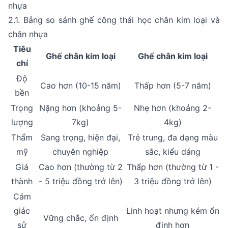
nhựa
2.1. Bảng so sánh ghế công thái học chân kim loại và
chân nhựa
Tiêu
Ghế chân kim loại
Ghế chân kim loại
chí
Độ
Cao hơn (10-15 năm)
Thấp hơn (5-7 năm)
bền
Trọng
Nặng hơn (khoảng 5-
Nhẹ hơn (khoảng 2-
lượng
7kg)
4kg)
Thẩm
Sang trọng, hiện đại,
Trẻ trung, đa dạng màu
mỹ
chuyên nghiệp
sắc, kiểu dáng
Giá
Cao hơn (thường từ 2
Thấp hơn (thường từ 1 -
thành
- 5 triệu đồng trở lên)
3 triệu đồng trở lên)
Cảm
giác
Linh hoạt nhưng kém ổn
Vững chắc, ổn định
sử
định hơn