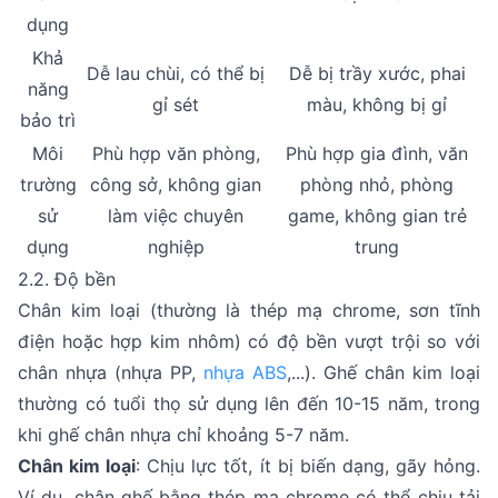
dụng
Khả
Dễ lau chùi, có thể bị
Dễ bị trầy xước, phai
năng
gỉ sét
màu, không bị gỉ
bảo trì
Môi
Phù hợp văn phòng,
Phù hợp gia đình, văn
trường
công sở, không gian
phòng nhỏ, phòng
sử
làm việc chuyên
game, không gian trẻ
dụng
nghiệp
trung
2.2. Độ bền
Chân kim loại (thường là thép mạ chrome, sơn tĩnh
điện hoặc hợp kim nhôm) có độ bền vượt trội so với
chân nhựa (nhựa PP,
nhựa ABS
,...). Ghế chân kim loại
thường có tuổi thọ sử dụng lên đến 10-15 năm, trong
khi ghế chân nhựa chỉ khoảng 5-7 năm.
Chân kim loại
: Chịu lực tốt, ít bị biến dạng, gãy hỏng.
Ví dụ, chân ghế bằng thép mạ chrome có thể chịu tải