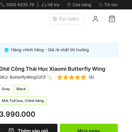
1900 6335 79
Hỗ trợ
Cửa hàng
Tin tức
Hàng chính hãng - Giá rẻ nhất thị trường
Ghế Công Thái Học Xiaomi Butterfly Wing
SKU: ButterflyWing02CF
(6)
Gray
Black
Mới, Full box, Chính hãng
3.990.000
Thêm vào giỏ
Mua ngay