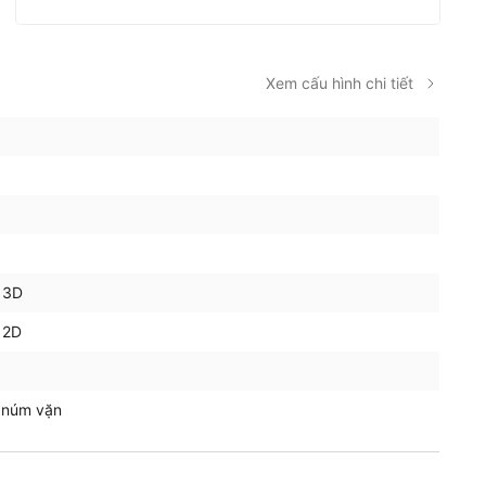
Xem cấu hình chi tiết
 3D
 2D
 núm vặn