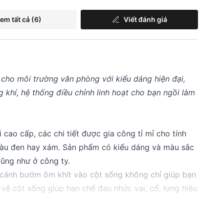
em tất cả
(6)
Viết đánh giá
 cho môi trường văn phòng với kiểu dáng hiện đại,
 khí, hệ thống điều chỉnh linh hoạt cho bạn ngồi làm
cao cấp, các chi tiết được gia công tỉ mỉ cho tính
màu đen hay xám. Sản phẩm có kiểu dáng và màu sắc
cũng như ở công ty.
nh cánh bướm ôm khít vào cột sống không chỉ giúp bạn
vệ cột sống giúp hạn chế đau nhức vai, cổ, lưng hiệu