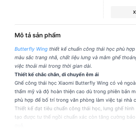
X
Mô tả sản phẩm
Butterfly Wing
thiết kế chuẩn công thái học phù hợp
màu sắc trang nhã, chất liệu lưng và mâm ghế thoáng
việc thoải mái trong thời gian dài.
Thiết kế chắc chắn, di chuyển êm ái
Ghế công thái học Xiaomi Butterfly Wing có vẻ ngoài 
thẩm mỹ và độ hoàn thiện cao dù trong phiên bản 
phù hợp để bố trí trong văn phòng làm việc tại nhà 
Thiết kế đạt tiêu chuẩn công thái học, lưng ghế hì
tạo được tư thế ngồi chuẩn xác còn tăng cường bảo 
quả.