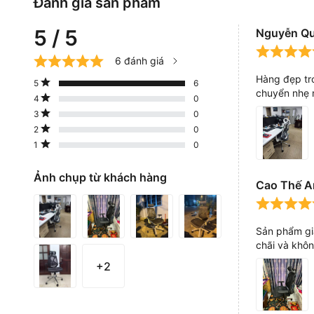
Đánh giá sản phẩm
5 / 5
Nguyễn Q
6 đánh giá
Hàng đẹp tro
5
6
chuyển nhẹ n
4
0
3
0
2
0
1
0
Ảnh chụp từ khách hàng
Cao Thế 
Sản phẩm gi
chãi và khô
+2