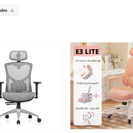
hêm
 cột sống của bạn
úp duy trì được độ ổn định tốt khi bạn chuyển đổi
ân ghế làm từ nhựa PU hạn chế gây trầy xước sàn và
ành cho văn phòng nên từ màu sắc cho đến hình
nghi cho người dùng khi trải nghiệm. Với chiếc ghế
i bị sai lệch hay chứng đau lưng, cổ khi làm việc
khả năng lưu thông không khí dễ dàng, giúp ngăn
và dễ dàng làm sạch khi cần. Đây một chất liệu đặc
ời dùng khi ngồi trong thời gian dài cũng vẫn cảm
 đàn hồi, ngồi êm ái