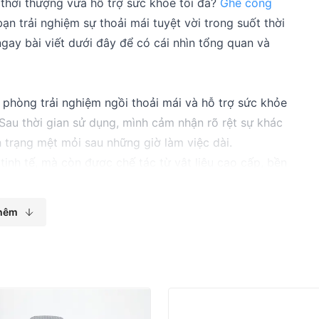
thời thượng vừa hỗ trợ sức khỏe tối đa?
Ghế công
ạn trải nghiệm sự thoải mái tuyệt vời trong suốt thời
ay bài viết dưới đây để có cái nhìn tổng quan và
phòng trải nghiệm ngồi thoải mái và hỗ trợ sức khỏe
. Sau thời gian sử dụng, mình cảm nhận rõ rệt sự khác
nh trạng mệt mỏi sau những giờ làm việc dài.
tinh tế, mà còn được chế tác từ vật liệu cao cấp, bền
ện có hai phiên bản màu sắc
Black
và
Gray
, giúp bạn
ổ điển đến hiện đại, tạo nên vẻ đẹp tinh tế và chuyên
hêm
 màu Black và Gray thời thượng
 thoải mái, an toàn và bền bỉ nhờ sự kết hợp giữa