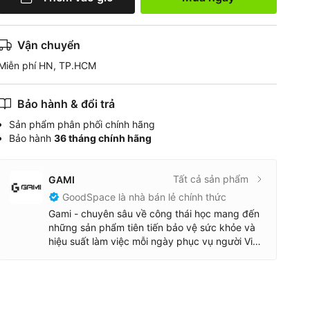
Vận chuyển
Miễn phí HN, TP.HCM
Bảo hành & đổi trả
Sản phẩm phân phối chính hãng
Bảo hành
36 tháng chính hãng
Tất cả sản phẩm
GAMI
GoodSpace là nhà bán lẻ chính thức
Gami - chuyên sâu về công thái học mang đến
những sản phẩm tiên tiến bảo vệ sức khỏe và
hiệu suất làm việc mỗi ngày phục vụ người Việt
Với sự kiên nhẫn và cam kết về chất lượng,
Gami đã thử nghiệm rất nhiều mẫu sản phẩm
và hợp tác với những nhà máy sản xuất uy tín.
Mỗi chiếc ghế của Gami là kết quả của sự cẩn