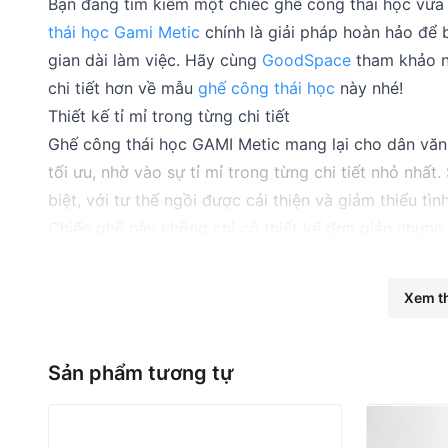
Bạn đang tìm kiếm một chiếc ghế công thái học vừa 
thái học Gami Metic
chính là giải pháp hoàn hảo để b
gian dài làm việc. Hãy cùng
GoodSpace
tham khảo ng
chi tiết hơn về mẫu
ghế công thái học
này nhé!
Thiết kế tỉ mỉ trong từng chi tiết
Ghế công thái học GAMI Metic mang lại cho dân văn 
tối ưu, nhờ vào sự tỉ mỉ trong từng chi tiết nhỏ nhất
biệt, với tư thế ngồi được cải thiện và giảm thiểu tì
Chiếc ghế này không chỉ có thiết kế đơn giản nhưng 
bỉ, phù hợp với mọi không gian. Gami Crom Metal hi
dễ dàng kết hợp với nhiều phong cách trang trí, từ c
Xem t
nghiệp cho không gian làm việc.
Sản phẩm tương tự
Ghế công thái học GAMI Metic có kiểu dáng sang trọng với 2
Chất liệu có độ bền cao, chắc chắn
Ghế công thái học Gami Metic cho bạn cảm giác ngồi