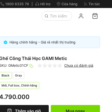
1900 6335 79
Hỗ trợ
Cửa hàng
Tin tức
Hàng chính hãng - Giá rẻ nhất thị trường
Ghế Công Thái Học GAMI Metic
SKU: GMetic01CF
Chưa có đánh giá
Black
Gray
Mới, Full box, Chính hãng
4.790.000
Thêm vào giỏ
Mua ngay