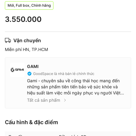
Mới, Full box, Chính hãng
3.550.000
Vận chuyển
Miễn phí HN, TP.HCM
GAMI
GoodSpace là nhà bán lẻ chính thức
Gami - chuyên sâu về công thái học mang đến
những sản phẩm tiên tiến bảo vệ sức khỏe và
hiệu suất làm việc mỗi ngày phục vụ người Việt
Với sự kiên nhẫn và cam kết về chất lượng, Gami
Tất cả sản phẩm
đã thử nghiệm rất nhiều mẫu sản phẩm và hợp
tác với những nhà máy sản xuất uy tín. Mỗi chiếc
ghế của Gami là kết quả của sự cẩn trọng
Cấu hình & đặc điểm