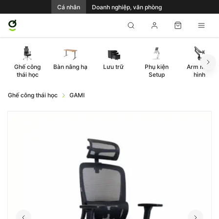
Cá nhân
Doanh nghiệp, văn phòng
Ghế công
Bàn nâng hạ
Lưu trữ
Phụ kiện
Arm màn
thái học
Setup
hình
Ghế công thái học
GAMI