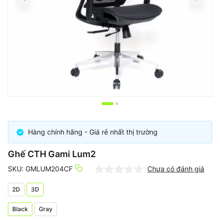
Item
1
of
Hàng chính hãng - Giá rẻ nhất thị trường
2
Ghế CTH Gami Lum2
SKU: GMLUM204CF
Chưa có đánh giá
2D
3D
Black
Gray