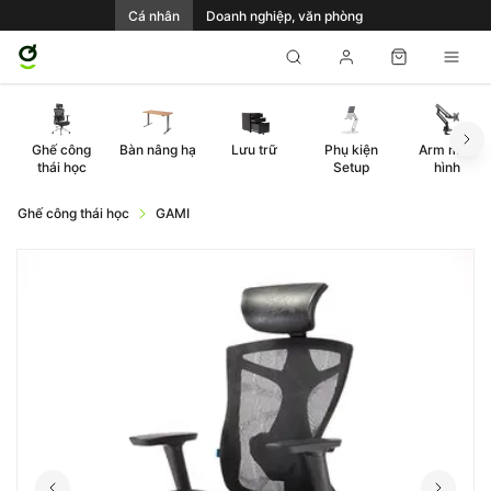
Cá nhân
Doanh nghiệp, văn phòng
Ghế công
Bàn nâng hạ
Lưu trữ
Phụ kiện
Arm màn
thái học
Setup
hình
Ghế công thái học
GAMI