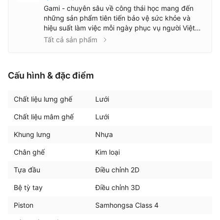
Gami - chuyên sâu về công thái học mang đến
những sản phẩm tiên tiến bảo vệ sức khỏe và
hiệu suất làm việc mỗi ngày phục vụ người Việt
Với sự kiên nhẫn và cam kết về chất lượng, Gami
Tất cả sản phẩm
đã thử nghiệm rất nhiều mẫu sản phẩm và hợp
tác với những nhà máy sản xuất uy tín. Mỗi chiếc
ghế của Gami là kết quả của sự cẩn trọng
Cấu hình & đặc điểm
Chất liệu lưng ghế
Lưới
Chất liệu mâm ghế
Lưới
Khung lưng
Nhựa
Chân ghế
Kim loại
Tựa đầu
Điều chỉnh 2D
Bệ tỳ tay
Điều chỉnh 3D
Piston
Samhongsa Class 4