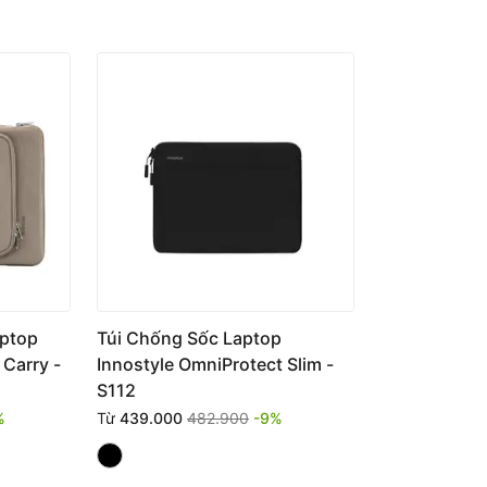
aptop
Túi Chống Sốc Laptop
 Carry -
Innostyle OmniProtect Slim -
S112
%
Từ
439.000
482.900
-9%