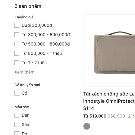
2 sản phẩm
Khoảng giá
Dưới 300,000đ
Dưới 300,000đ
Từ 300,000 - 500,000đ
Từ 300,000 - 500,000đ
Từ 500,000 - 800,000đ
Từ 500,000 - 800,000đ
Từ 800,000 - 1 triệu
Từ 800,000 - 1 triệu
Từ 1 - 2 triệu
Từ 1 - 2 triệu
Xem thêm
Có khuyến mại
Có
Có
Túi xách chống sốc L
Innostyle OmniProtect
Màu sắc
S114
Đen
Đen
Từ
519.000
658.900
-21
Xám
Xám
Đỏ
Đỏ