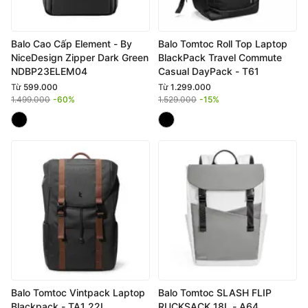
Balo Cao Cấp Element - By
Balo Tomtoc Roll Top Laptop
NiceDesign Zipper Dark Green
BlackPack Travel Commute
NDBP23ELEM04
Casual DayPack - T61
Từ
599.000
Từ
1.299.000
1.499.000
-60%
1.529.000
-15%
Balo Tomtoc Vintpack Laptop
Balo Tomtoc SLASH FLIP
Blackpack - TA1 22L
RUCKSACK 18L - A64