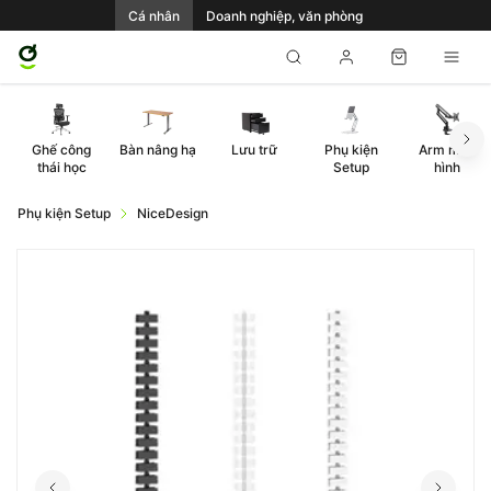
Cá nhân
Doanh nghiệp, văn phòng
Ghế công
Bàn nâng hạ
Lưu trữ
Phụ kiện
Arm màn
thái học
Setup
hình
Phụ kiện Setup
NiceDesign