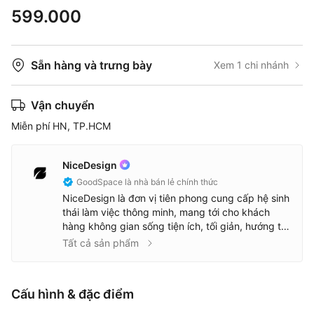
599.000
Sẵn hàng và trưng bày
Xem 1 chi nhánh
Vận chuyển
Miễn phí HN, TP.HCM
NiceDesign
GoodSpace là nhà bán lẻ chính thức
NiceDesign là đơn vị tiên phong cung cấp hệ sinh
thái làm việc thông minh, mang tới cho khách
hàng không gian sống tiện ích, tối giản, hướng tới
sự tối ưu và cải tiến, tạo ra những giá trị mới với
Tất cả sản phẩm
đích đến là một cuộc sống hạnh phúc hơn.
Cấu hình & đặc điểm