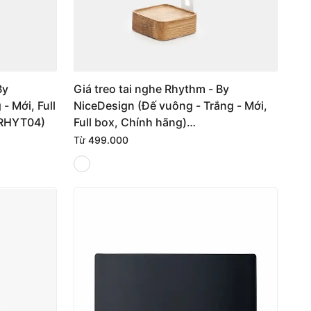
By
Giá treo tai nghe Rhythm - By
- Mới, Full
NiceDesign (Đế vuông - Trắng - Mới,
4RHYT04)
Full box, Chính hãng)
(NDST24RHYT02)
Từ
499.000