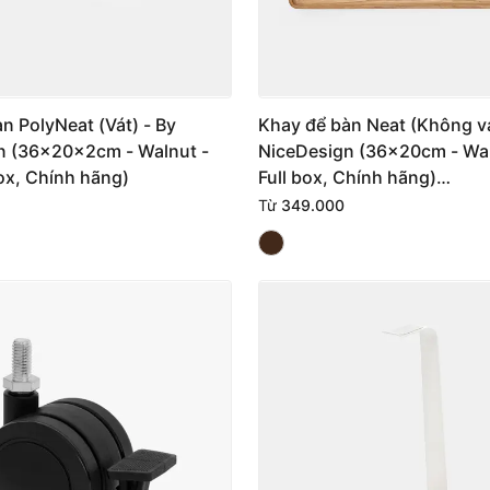
n PolyNeat (Vát) - By
Khay để bàn Neat (Không vá
n (36x20x2cm - Walnut -
NiceDesign (36x20cm - Wal
box, Chính hãng)
Full box, Chính hãng)
(NDTR25NEAT01WN)
Từ
349.000