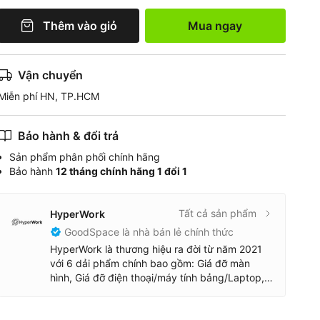
Thêm vào giỏ
Mua ngay
Vận chuyển
Miễn phí HN, TP.HCM
Bảo hành & đổi trả
Sản phẩm phân phối chính hãng
Bảo hành
12 tháng chính hãng 1 đổi 1
Tất cả sản phẩm
HyperWork
GoodSpace là nhà bán lẻ chính thức
HyperWork là thương hiệu ra đời từ năm 2021
với 6 dải phẩm chính bao gồm: Giá đỡ màn
hình, Giá đỡ điện thoại/máy tính bảng/Laptop,
ghế công thái học, Bàn phím & Chuột, Sạc dự
phòng/Cáp sạc, đồ trang trí bằng gỗ.