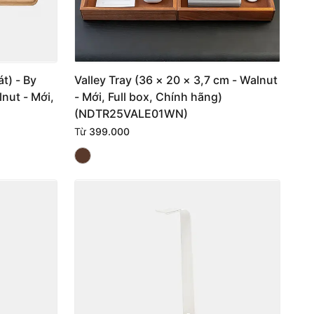
t) - By
Valley Tray (36 × 20 × 3,7 cm - Walnut
nut - Mới,
- Mới, Full box, Chính hãng)
(NDTR25VALE01WN)
Từ
399.000