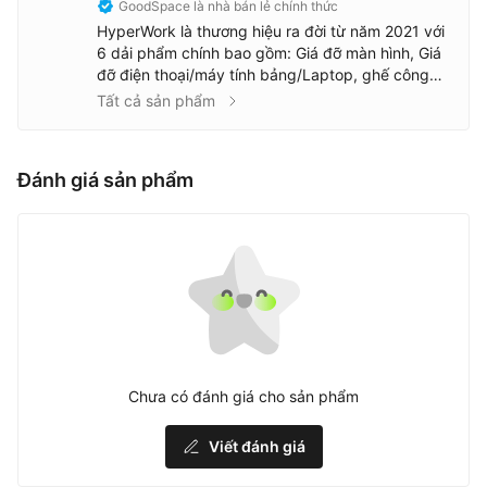
GoodSpace là nhà bán lẻ chính thức
HyperWork là thương hiệu ra đời từ năm 2021 với
6 dải phẩm chính bao gồm: Giá đỡ màn hình, Giá
đỡ điện thoại/máy tính bảng/Laptop, ghế công
thái học, Bàn phím & Chuột, Sạc dự phòng/Cáp
Tất cả sản phẩm
sạc, đồ trang trí bằng gỗ.
Đánh giá sản phẩm
Chưa có đánh giá cho sản phẩm
Viết đánh giá