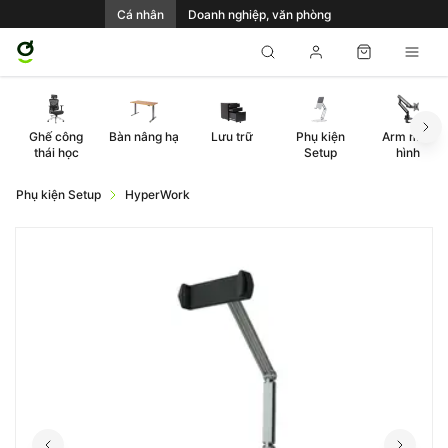
Cá nhân
Doanh nghiệp, văn phòng
Ghế công
Bàn nâng hạ
Lưu trữ
Phụ kiện
Arm màn
thái học
Setup
hình
Phụ kiện Setup
HyperWork