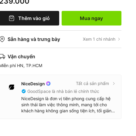
239.000
Thêm vào giỏ
Mua ngay
Sẵn hàng và trưng bày
Xem 1 chi nhánh
Vận chuyển
Miễn phí HN, TP.HCM
Tất cả sản phẩm
NiceDesign
GoodSpace là nhà bán lẻ chính thức
NiceDesign là đơn vị tiên phong cung cấp hệ
sinh thái làm việc thông minh, mang tới cho
khách hàng không gian sống tiện ích, tối giản,
hướng tới sự tối ưu và cải tiến, tạo ra những giá
trị mới với đích đến là một cuộc sống hạnh
phúc hơn.