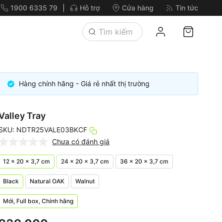
1900 6335 79
Hỗ trợ
Cửa hàng
Tin tức
Hàng chính hãng - Giá rẻ nhất thị trường
Valley Tray
SKU: NDTR25VALE03BKCF
Chưa có đánh giá
12 × 20 × 3,7 cm
24 × 20 × 3,7 cm
36 × 20 × 3,7 cm
Black
Natural OAK
Walnut
Mới, Full box, Chính hãng