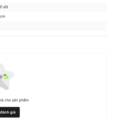
ỗ sồi
7cm
iá cho sản phẩm
 đánh giá