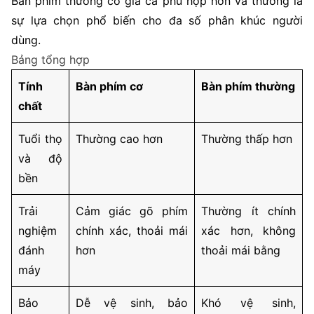
Bàn phím thường có giá cả phù hợp hơn và thường là
sự lựa chọn phổ biến cho đa số phân khúc người
dùng.
Bảng tổng hợp
Tính
Bàn phím cơ
Bàn phím thường
chất
Tuổi thọ
Thường cao hơn
Thường thấp hơn
và độ
bền
Trải
Cảm giác gõ phím
Thường ít chính
nghiệm
chính xác, thoải mái
xác hơn, không
đánh
hơn
thoải mái bằng
máy
Bảo
Dễ vệ sinh, bảo
Khó vệ sinh,