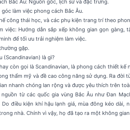
ch Bắc Âu: Nguồn gốc, lịch sử và đặc trưng.
a góc làm việc phong cách Bắc Âu.
hế công thái học, và các phụ kiện trang trí theo pho
àm việc: Hướng dẫn sắp xếp không gian gọn gàng, 
minh để tối ưu trải nghiệm làm việc.
 thường gặp.
 (Scandinavian) là gì?
ay còn gọi là Scandinavian, là phong cách thiết kế n
 trong thẩm mỹ và đề cao công năng sử dụng. Ra đời
ian nhanh chóng lan rộng và được yêu thích trên toàn
 nguồn từ các quốc gia vùng Bắc Âu như Đan Mạch
. Do điều kiện khí hậu lạnh giá, mùa đông kéo dài, 
 trong nhà. Chính vì vậy, họ đã tạo ra một không gia