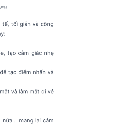
dụng
tế, tối giản và công
ày:
e, tạo cảm giác nhẹ
 để tạo điểm nhấn và
 mắt và làm mất đi vẻ
e, nứa... mang lại cảm