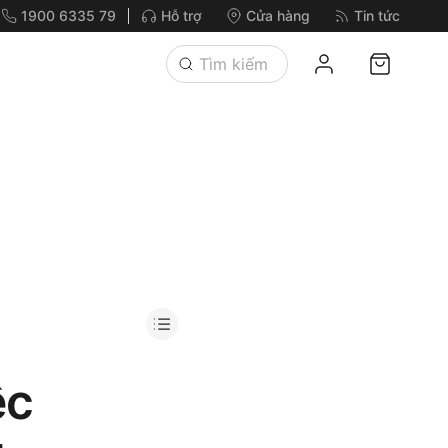
1900 6335 79
Hỗ trợ
Cửa hàng
Tin tức
ệc