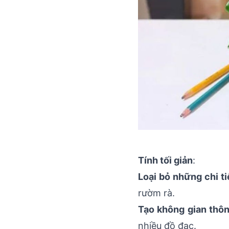
Tính tối giản
:
Loại bỏ những chi ti
rườm rà.
Tạo không gian thô
nhiều đồ đạc.