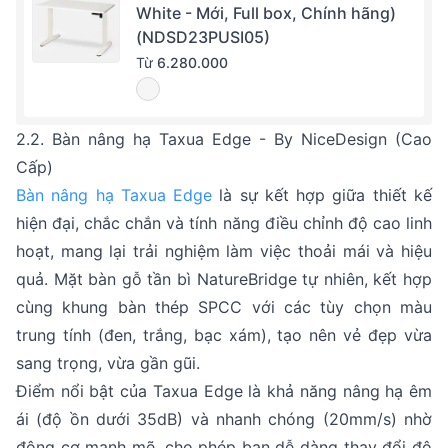
White - Mới, Full box, Chính hãng)
(NDSD23PUSI05)
Từ
6.280.000
2.2. Bàn nâng hạ Taxua Edge - By NiceDesign (Cao
Cấp)
Bàn nâng hạ Taxua Edge
là sự kết hợp giữa thiết kế
hiện đại, chắc chắn và tính năng điều chỉnh độ cao linh
hoạt, mang lại trải nghiệm làm việc thoải mái và hiệu
quả. Mặt bàn gỗ tần bì NatureBridge tự nhiên, kết hợp
cùng khung bàn thép SPCC với các tùy chọn màu
trung tính (đen, trắng, bạc xám), tạo nên vẻ đẹp vừa
sang trọng, vừa gần gũi.
Điểm nổi bật của Taxua Edge là khả năng nâng hạ êm
ái (độ ồn dưới 35dB) và nhanh chóng (20mm/s) nhờ
động cơ mạnh mẽ, cho phép bạn dễ dàng thay đổi độ