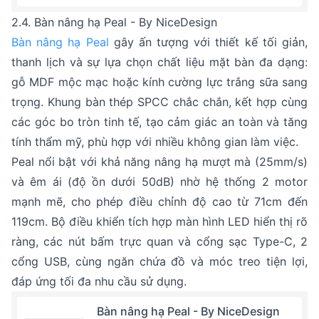
2.4. Bàn nâng hạ Peal - By NiceDesign
Bàn nâng hạ Peal
gây ấn tượng với thiết kế tối giản,
thanh lịch và sự lựa chọn chất liệu mặt bàn đa dạng:
gỗ MDF mộc mạc hoặc kính cường lực trắng sữa sang
trọng. Khung bàn thép SPCC chắc chắn, kết hợp cùng
các góc bo tròn tinh tế, tạo cảm giác an toàn và tăng
tính thẩm mỹ, phù hợp với nhiều không gian làm việc.
Peal nổi bật với khả năng nâng hạ mượt mà (25mm/s)
và êm ái (độ ồn dưới 50dB) nhờ hệ thống 2 motor
mạnh mẽ, cho phép điều chỉnh độ cao từ 71cm đến
119cm. Bộ điều khiển tích hợp màn hình LED hiển thị rõ
ràng, các nút bấm trực quan và cổng sạc Type-C, 2
cổng USB, cùng ngăn chứa đồ và móc treo tiện lợi,
đáp ứng tối đa nhu cầu sử dụng.
Bàn nâng hạ Peal - By NiceDesign