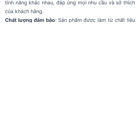
tính năng khác nhau, đáp ứng mọi nhu cầu và sở thích
của khách hàng.
Chất lượng đảm bảo
: Sản phẩm được làm từ chất liệu
cao cấp, có độ bền cao, được kiểm tra kỹ lưỡng trước
khi đến tay khách hàng.
Giá cả hợp lý
: GoodSpace cam kết mang đến cho
khách hàng những sản phẩm chất lượng với mức giá
cạnh tranh nhất thị trường.
Thông tin liên hệ GoodSpace
:
Hotline
:
1900.63.3579
Website
:
goodspace.art
Địa chỉ cửa hàng
:
Thành phố Hồ Chí Minh
: Số 5 - 7 Nguyễn Huy
Tưởng, F6, Q. Bình Thạnh và 95 Trần Thiện Chánh,
Q10.