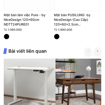
Mặt bàn làm việc Pure - by
Mặt bàn PUSILUNG- by
NiceDesign 120x60cm
NiceDesign (Cao Cấp)
NDTT24PURE01
120x60x2.5cm
NDTT23PUSI01
Từ
1.590.000
Từ
1.990.000
Bài viết liên quan