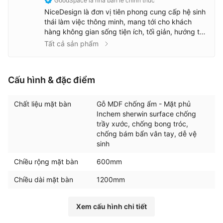
GoodSpace là nhà bán lẻ chính thức
NiceDesign là đơn vị tiên phong cung cấp hệ sinh
thái làm việc thông minh, mang tới cho khách
hàng không gian sống tiện ích, tối giản, hướng tới
sự tối ưu và cải tiến, tạo ra những giá trị mới với
Tất cả sản phẩm
đích đến là một cuộc sống hạnh phúc hơn.
Cấu hình & đặc điểm
Chất liệu mặt bàn
Gỗ MDF chống ẩm - Mặt phủ
Inchem sherwin surface chống
trầy xước, chống bong tróc,
chống bám bẩn vân tay, dễ vệ
sinh
Chiều rộng mặt bàn
600mm
Chiều dài mặt bàn
1200mm
Xem cấu hình chi tiết