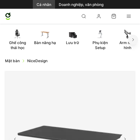
Cá nhân
Doanh nghiệp, văn phòng
Ghế công
Bàn nâng hạ
Lưu trữ
Phụ kiện
Arm màn
thái học
Setup
hình
Mặt bàn
NiceDesign