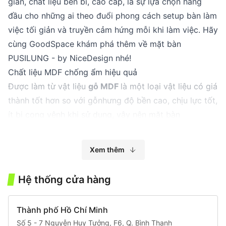
giản, chất liệu bền bỉ, cao cấp, là sự lựa chọn hàng
đầu cho những ai theo đuổi phong cách setup bàn làm
việc tối giản và truyền cảm hứng mỗi khi làm việc. Hãy
cùng GoodSpace khám phá thêm về mặt bàn
PUSILUNG - by NiceDesign nhé!
Chất liệu MDF chống ẩm hiệu quả
Được làm từ vật liệu
gỗ MDF
là một loại vật liệu có giá
thành tốt hơn so với gỗ
nhưng độ bền cao, chịu lực tốt,
ít bị cong vênh khi sử dụng, vậy nên mặt bàn
PUSILUNG có thể đem lại sự ổn định trong quá trình
sử dụng và độ bền theo thời gian. Đặc biệt, gỗ MDF
Xem thêm
có khả năng
chống ẩm chống xước hiệu quả
, do đó
người dùng có thể yên tâm sử dụng sản phẩm ở nhiều
Hệ thống cửa hàng
môi trường khác nhau, không lo hư hỏng do độ ẩm và
nước gây ra.
Thành phố Hồ Chí Minh
Bên cạnh đó, mặt bàn còn được
phủ Inchem Sherwin
Số 5 - 7 Nguyễn Huy Tưởng, F6, Q. Bình Thạnh