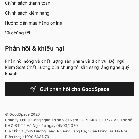
truyền thống.
Chính sách thanh toán
Chính sách kiểm hàng
Mặt bàn PUSILUNG được bo cong mềm mại ở các góc cạnh, giúp đảm bảo
Hướng dẫn mua hàng online
an toàn cho bạn trong quá trình sử dụng
Về chúng tôi
Phối hợp hài hòa cùng bàn nâng hạ
Bạn có thể phối hợp mặt bàn PUSILUNG này cùng với
Phản hồi & khiếu nại
khung bàn nâng hạ NiceDesign
, điều này sẽ giúp bạn
có thể điều chỉnh độ cao của mặt bàn một cách dễ
Phản hồi nóng về chất lượng sản phẩm và dịch vụ. Đội ngũ
Kiểm Soát Chất Lượng của chúng tôi sẵn sàng lắng nghe quý
dàng, từ đó thay đổi tư thế ngồi linh hoạt giữa tư thế
khách.
đứng và ngồi. Theo đó, bạn có thể bảo vệ tối ưu cho
sức khỏe cột sống, đồng thời tạo ra không gian làm
Gửi phản hồi cho GoodSpace
việc thoải mái, giúp gia tăng hiệu suất công việc.
Ngoài ra, bạn có thể sử dụng thêm
kệ màn hình The
Sil
, điều này sẽ giúp bạn nâng cao tầm nhìn của màn
© GoodSpace 2026
Công ty TNHH Công nghệ Think Việt Nam - GPĐKKD: 0107273909 do sở
hình, từ đó mở rộng không gian trống cho bàn làm
KH & ĐT TP Hà Nội cấp ngày 09/03/2020
việc, tạo nên chiếc bàn làm việc gọn gàng và hài hòa,
Địa chỉ: 105/562 Đường Láng, Phường Láng Hạ, Quận Đống Đa, Hà Nội.
Điện thoại: 1900 6335 79
khơi nguồn cảm hứng để có thể làm việc hiệu quả hơn.