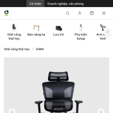
Cá nhân
Doanh nghiệp, văn phòng
Ghế công
Bàn nâng hạ
Lưu trữ
Phụ kiện
Arm màn
thái học
Setup
hình
Ghế công thái học
GAMI