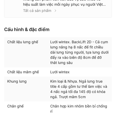
hiệu suất làm việc mỗi ngày phục vụ người Việt
Với sự kiên nhẫn và cam kết về chất lượng, Gami
Tất cả sản phẩm
đã thử nghiệm rất nhiều mẫu sản phẩm và hợp
tác với những nhà máy sản xuất uy tín. Mỗi chiếc
ghế của Gami là kết quả của sự cẩn trọng
Cấu hình & đặc điểm
Chất liệu lưng ghế
Lưới wintex. BackLift 2D - Cả cụm
lưng nâng hạ 8 nấc để fit chiều
dài lưng từng người, tựa lưng dưới
đẩy ra vào biên độ 8cm để đỡ
thắt lưng sâu
Chất liệu mâm ghế
Lưới wintex
Khung lưng
Kim loại & Nhựa. Ngả lưng true
title 4 cấp gồm tư thế làm việc và
4 nấc ngả tối đa 145 độ có khóa
ngả. Trượt mâm 5cm
Chân ghế
Chân hợp kim nhôm bền bỉ chống
rỉ