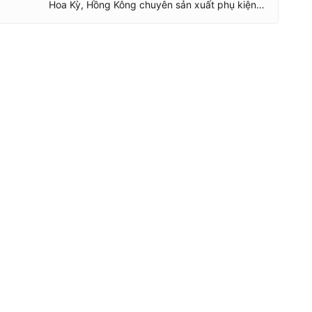
Hoa Kỳ, Hồng Kông chuyên sản xuất phụ kiện
liên quan đến thiết bị di động bao gồm: Bao da,
ốp lưng, cáp sạc, củ sạc, v..v..