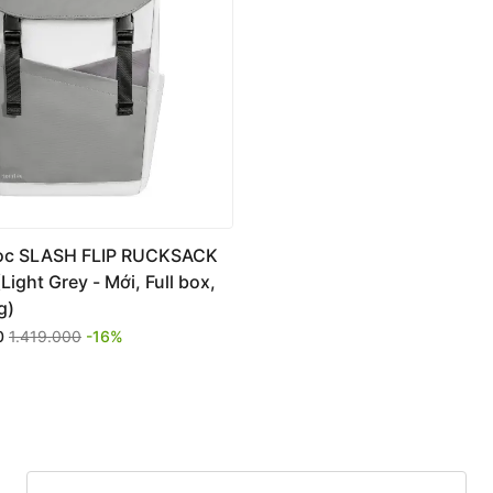
oc SLASH FLIP RUCKSACK
Light Grey - Mới, Full box,
g)
0
1.419.000
-16%