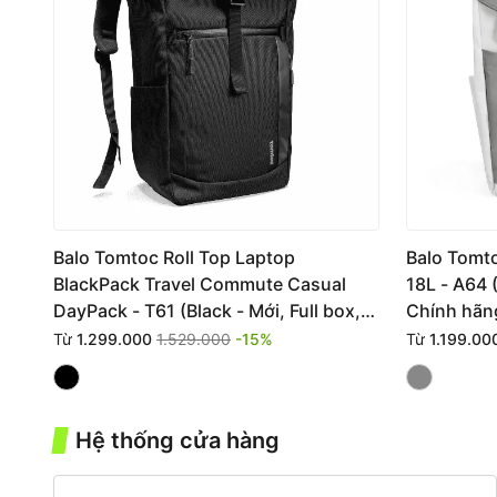
Balo Tomtoc Roll Top Laptop
Balo Tomt
BlackPack Travel Commute Casual
18L - A64 (
DayPack - T61 (Black - Mới, Full box,
Chính hãn
Chính hãng)
Từ
1.299.000
1.529.000
-15%
Từ
1.199.00
Hệ thống cửa hàng