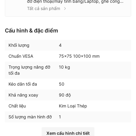
đỡ điện thoại/máy tính bảng/Laptop, ghế công
thái học, Bàn phím & Chuột, Sạc dự phòng/Cáp
Tất cả sản phẩm
sạc, đồ trang trí bằng gỗ.
Cấu hình & đặc điểm
Khối lượng
4
Chuẩn VESA
75x75 100x100 mm
Trọng lượng nâng đỡ
10 kg
tối đa
Kéo dãn tối đa
50
Khả năng xoay
90 độ
Chất liệu
Kim Loại Thép
Số lượng màn hình đỡ
1
Xem cấu hình chi tiết