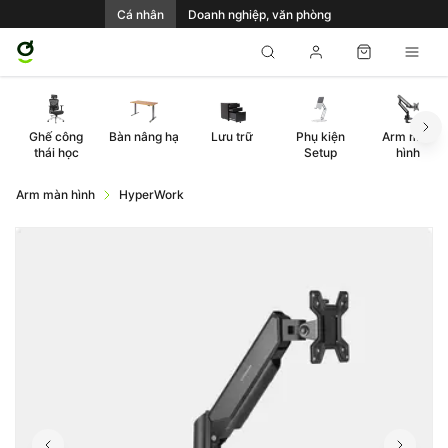
Cá nhân
Doanh nghiệp, văn phòng
Ghế công
Bàn nâng hạ
Lưu trữ
Phụ kiện
Arm màn
thái học
Setup
hình
Arm màn hình
HyperWork