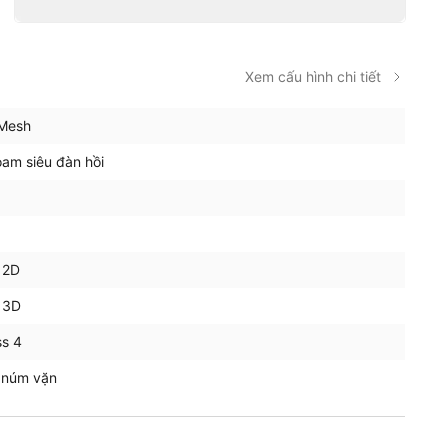
Xem cấu hình chi tiết
 Mesh
am siêu đàn hồi
 2D
 3D
ss 4
 núm vặn