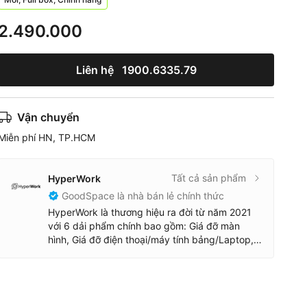
2.490.000
Liên hệ
1900.6335.79
Vận chuyển
Miễn phí HN, TP.HCM
Tất cả sản phẩm
HyperWork
GoodSpace là nhà bán lẻ chính thức
HyperWork là thương hiệu ra đời từ năm 2021
với 6 dải phẩm chính bao gồm: Giá đỡ màn
hình, Giá đỡ điện thoại/máy tính bảng/Laptop,
ghế công thái học, Bàn phím & Chuột, Sạc dự
phòng/Cáp sạc, đồ trang trí bằng gỗ.