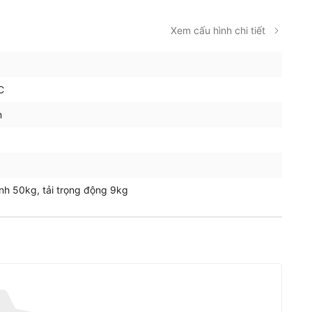
Xem cấu hình chi tiết
C
m
tĩnh 50kg, tải trọng động 9kg