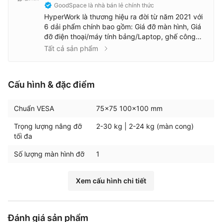
GoodSpace là nhà bán lẻ chính thức
HyperWork là thương hiệu ra đời từ năm 2021 với
6 dải phẩm chính bao gồm: Giá đỡ màn hình, Giá
đỡ điện thoại/máy tính bảng/Laptop, ghế công
thái học, Bàn phím & Chuột, Sạc dự phòng/Cáp
Tất cả sản phẩm
sạc, đồ trang trí bằng gỗ.
Cấu hình & đặc điểm
Chuẩn VESA
75x75 100x100 mm
Trọng lượng nâng đỡ
2-30 kg | 2-24 kg (màn cong)
tối đa
Số lượng màn hình đỡ
1
Xem cấu hình chi tiết
Đánh giá sản phẩm